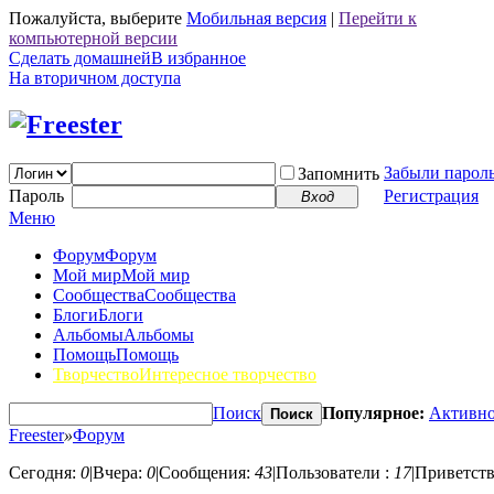
Пожалуйста, выберите
Мобильная версия
|
Перейти к
компьютерной версии
Сделать домашней
В избранное
На вторичном доступа
Забыли парол
Запомнить
Пароль
Регистрация
Вход
Меню
Форум
Форум
Мой мир
Мой мир
Сообщества
Сообщества
Блоги
Блоги
Альбомы
Альбомы
Помощь
Помощь
Творчество
Интересное творчество
Поиск
Популярное:
Активно
Поиск
Freester
»
Форум
Сегодня:
0
|
Вчера:
0
|
Сообщения:
43
|
Пользователи :
17
|
Приветств