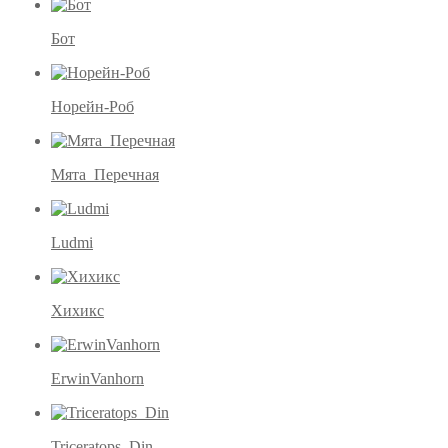
Бот
Норейн-Роб
Мята_Перечная
Ludmi
Хихикс
ErwinVanhorn
Triceratops_Din