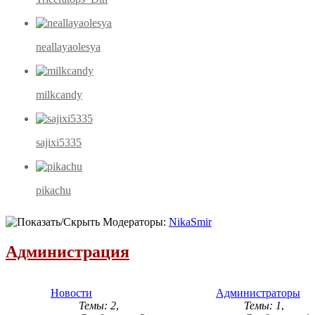
neallayaolesya
milkcandy
sajixi5335
pikachu
Модераторы:
NikaSmir
Администрация
Новости
Администраторы
Темы: 2
,
Темы: 1
,