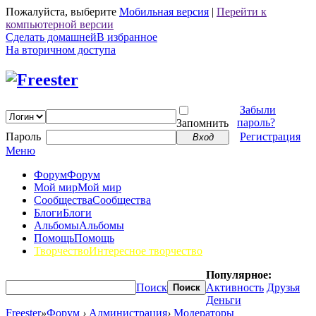
Пожалуйста, выберите
Мобильная версия
|
Перейти к
компьютерной версии
Сделать домашней
В избранное
На вторичном доступа
Забыли
пароль?
Запомнить
Пароль
Регистрация
Вход
Меню
Форум
Форум
Мой мир
Мой мир
Сообщества
Сообщества
Блоги
Блоги
Альбомы
Альбомы
Помощь
Помощь
Творчество
Интересное творчество
Популярное:
Поиск
Активность
Друзья
Поиск
Деньги
Freester
»
Форум
›
Администрация
›
Модераторы