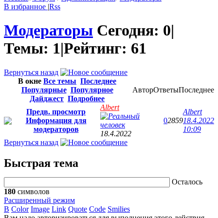
В избранное
|
Rss
Модераторы
Сегодня:
0
|
Темы:
1
|
Рейтинг:
61
Вернуться назад
В окне
Все темы
Последнее
Популярные
Популярное
Автор
Ответы
Последнее
Дайджест
Подробнее
Albert
Предв. просмотр
Albert
Информация для
0
2859
18.4.2022
модераторов
10:09
18.4.2022
Вернуться назад
Быстрая тема
Осталось
180
символов
Расширенный режим
B
Color
Image
Link
Quote
Code
Smilies
Вам надо авторизироваться для выполнения этого действия