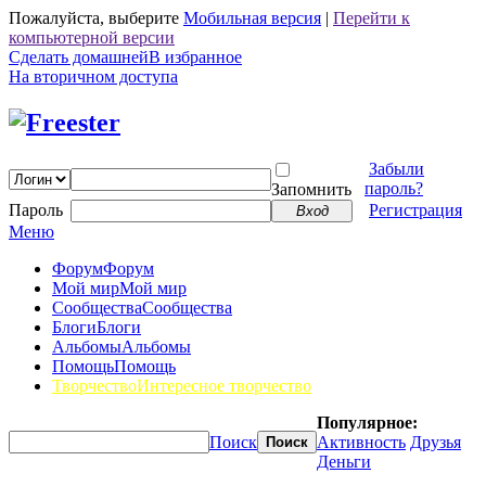
Пожалуйста, выберите
Мобильная версия
|
Перейти к
компьютерной версии
Сделать домашней
В избранное
На вторичном доступа
Забыли
пароль?
Запомнить
Пароль
Регистрация
Вход
Меню
Форум
Форум
Мой мир
Мой мир
Сообщества
Сообщества
Блоги
Блоги
Альбомы
Альбомы
Помощь
Помощь
Творчество
Интересное творчество
Популярное:
Поиск
Активность
Друзья
Поиск
Деньги